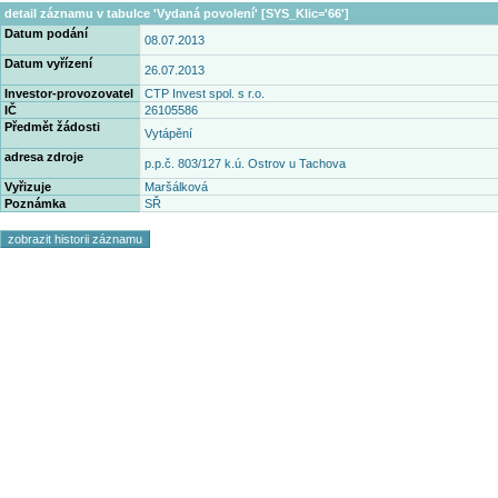
detail záznamu v tabulce 'Vydaná povolení' [SYS_Klic='66']
Datum podání
08.07.2013
Datum vyřízení
26.07.2013
Investor-provozovatel
CTP Invest spol. s r.o.
IČ
26105586
Předmět žádosti
Vytápění
adresa zdroje
p.p.č. 803/127 k.ú. Ostrov u Tachova
Vyřizuje
Maršálková
Poznámka
SŘ