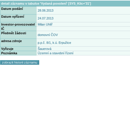
detail záznamu v tabulce 'Vydaná povolení' [SYS_Klic='31']
Datum podání
28.06.2013
Datum vyřízení
24.07.2013
Investor-provozovatel
Milan Uhlíř
IČ
Předmět žádosti
domovní ČOV
adresa zdroje
p.p.č. 8/1, k.ú. Erpužice
Vyřizuje
Šauerová
Poznámka
Územní a stavební řízení