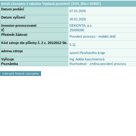
detail záznamu v tabulce 'Vydaná povolení' [SYS_Klic='10402']
Datum podání
07.01.2026
Datum vyřízení
26.01.2026
Investor-provozovatel
DEKONTA, a.s.
IČ
25006096
Předmět žádosti
Povolení provozu - mobilní drtič
Kód zdroje dle přílohy č. 2 z. 201/2012 Sb.
5.11.
adresa zdroje
území Plzeňského kraje
Vyřizuje
Ing. Adéla Kaschnerová
Poznámka
Rozhodnutí - změna povolení provozu