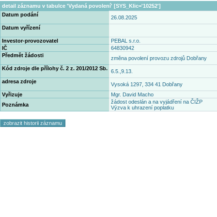
detail záznamu v tabulce 'Vydaná povolení' [SYS_Klic='10252']
Datum podání
26.08.2025
Datum vyřízení
Investor-provozovatel
PEBAL s.r.o.
IČ
64830942
Předmět žádosti
změna povolení provozu zdrojů Dobřany
Kód zdroje dle přílohy č. 2 z. 201/2012 Sb.
6.5.,9.13.
adresa zdroje
Vysoká 1297, 334 41 Dobřany
Vyřizuje
Mgr. David Macho
žádost odeslán a na vyjádření na ČIŽP
Poznámka
Výzva k uhrazení poplatku